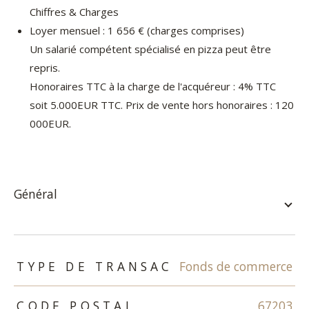
Chiffres & Charges
Loyer mensuel : 1 656 € (charges comprises)
Un salarié compétent spécialisé en pizza peut être
repris.
Honoraires TTC à la charge de l'acquéreur : 4% TTC
soit 5.0
00EUR TTC. Prix de vente hors honoraires : 120
000EUR.
général
TRAD_ZEPHYR_Caracteristique
TRAD_ZEPHYR_Valeurs
TYPE DE TRANSAC
Fonds de commerce
CODE POSTAL
67203