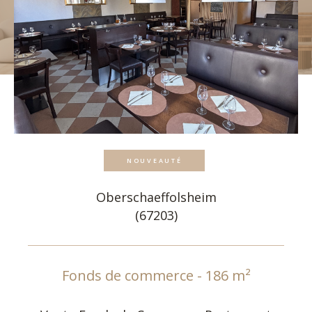
Pièces
1
2
3
4
5+
Localisation
NOUVEAUTÉ
Surface
Oberschaeffolsheim
(67203)
AFFINER LES CRITÈRES
Fonds de commerce - 186 m²