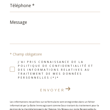
Téléphone
*
Message
*
* Champ obligatoire
J'AI PRIS CONNAISSANCE DE LA
POLITIQUE DE CONFIDENTIALITÉ ET
DES INFORMATIONS RELATIVES AU
TRAITEMENT DE MES DONNÉES
PERSONNELLES (*)*
ENVOYER
Les informations recueillies sur ce formulaire sont enregistrées dans un fichier
informatisé par La Boite Immo agissant comme Sous-traitant du traitement pour la
gestion de la clientèle/prospects de l'Agence / du Réseau qui reste Responsable du