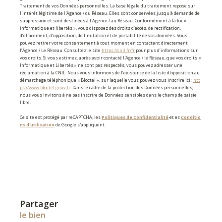
Traitement de vos Données personnelles. La base légale du traitement repose sur
l'intérêt légitime de l'Agence / du Réseau. Elles sont conservées jusqu'à demande de
suppression et sont destinées à l'Agence / au Réseau. Conformément à la loi «
informatique et libertés », vous disposez des droits d’accès, de rectification,
d’effacement, d’opposition, de limitation et de portabilité de vos données. Vous
pouvez retirer votre consentement à tout moment en contactant directement
l’Agence / Le Réseau. Consultez le site
https://cnil.fr/fr
pour plus d’informations sur
vos droits. Si vous estimez, après avoir contacté l'Agence / le Réseau, que vos droits «
Informatique et Libertés » ne sont pas respectés, vous pouvez adresser une
réclamation à la CNIL. Nous vous informons de l’existence de la liste d'opposition au
démarchage téléphonique « Bloctel », sur laquelle vous pouvez vous inscrire ici :
htt
ps://www.bloctel.gouv.fr
. Dans le cadre de la protection des Données personnelles,
nous vous invitons à ne pas inscrire de Données sensibles dans le champ de saisie
libre.
Ce site est protégé par reCAPTCHA, les
Politiques de Confidentialité
et es
Conditio
ns d'utilisation
de Google s'appliquent.
partager
le bien